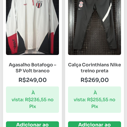
Agasalho Botafogo –
Calça Corinthians Nike
SP Volt branco
treino preta
R$
249,00
R$
269,00
À
À
vista:
R$
236,55
no
vista:
R$
255,55
no
Pix
Pix
Adicionar ao
Adicionar ao