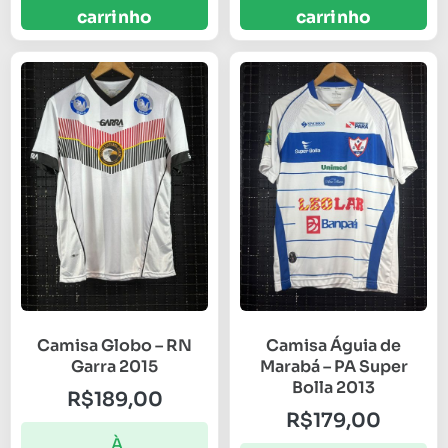
carrinho
carrinho
Camisa Globo – RN
Camisa Águia de
Garra 2015
Marabá – PA Super
Bolla 2013
R$
189,00
R$
179,00
À