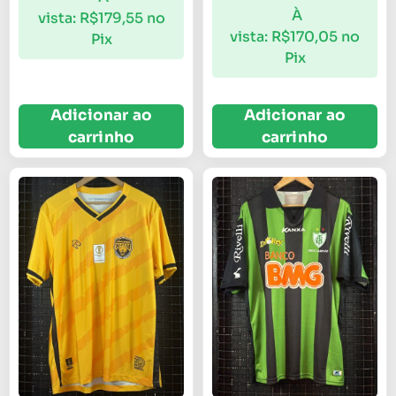
À
vista:
R$
179,55
no
vista:
R$
170,05
no
Pix
Pix
Adicionar ao
Adicionar ao
carrinho
carrinho