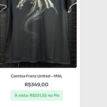
Camisa Frenz United – MAL
R$
349,00
À vista:
R$
331,55
no Pix