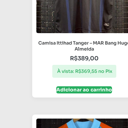
Camisa Ittihad Tanger – MAR Bang Hug
Almeida
R$
389,00
À vista:
R$
369,55
no Pix
Adicionar ao carrinho