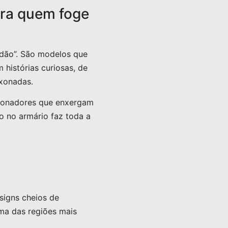
ara quem foge
dão”. São modelos que
histórias curiosas, de
ixonadas.
cionadores que enxergam
ro no armário faz toda a
signs cheios de
uma das regiões mais