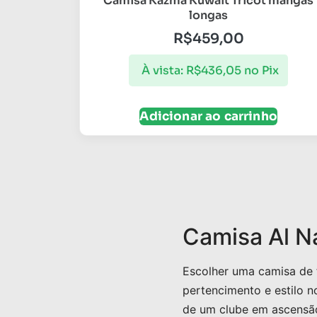
Camisa Kazma Kuwait Tricot mangas
longas
R$
459,00
À vista:
R$
436,05
no Pix
Adicionar ao carrinho
Camisa Al Na
Escolher uma camisa de f
pertencimento e estilo n
de um clube em ascensã