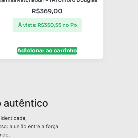
amisa Ratchaburi – TAI Umbro Douglas
R$
369,00
À vista:
R$
350,55
no Pix
Adicionar ao carrinho
o autêntico
 identidade,
so: a união entre a força
ndo.