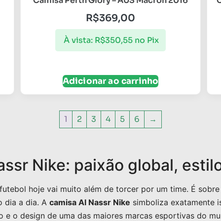
Camisa Perth Glory – AUS Macron 2016
C
R$
369,00
À vista:
R$
350,55
no Pix
Adicionar ao carrinho
1
2
3
4
5
6
→
ssr Nike: paixão global, estil
utebol hoje vai muito além de torcer por um time. É sobre
o dia a dia. A
camisa Al Nassr Nike
simboliza exatamente is
o e o design de uma das maiores marcas esportivas do mu