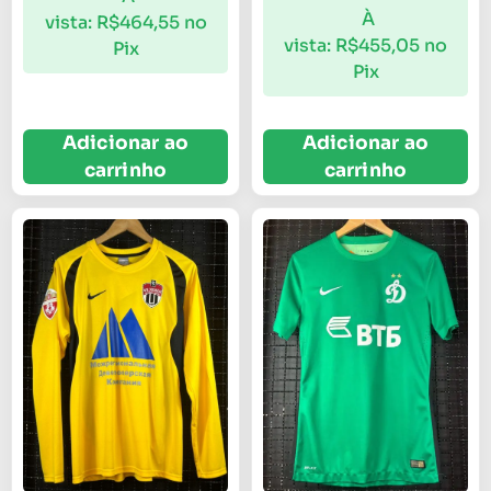
À
vista:
R$
464,55
no
vista:
R$
455,05
no
Pix
Pix
Adicionar ao
Adicionar ao
carrinho
carrinho