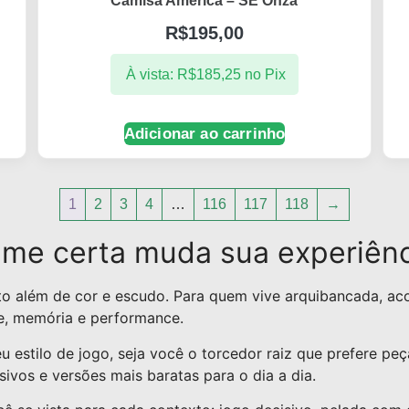
Camisa América – SE Onza
R$
195,00
À vista:
R$
185,25
no Pix
Adicionar ao carrinho
1
2
3
4
…
116
117
118
→
ime certa muda sua experiênc
ito além de cor e escudo. Para quem vive arquibancada, aco
de, memória e performance.
stilo de jogo, seja você o torcedor raiz que prefere peç
ivos e versões mais baratas para o dia a dia.