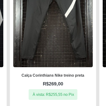
Calça Corinthians Nike treino preta
R$
269,00
À vista:
R$
255,55
no Pix