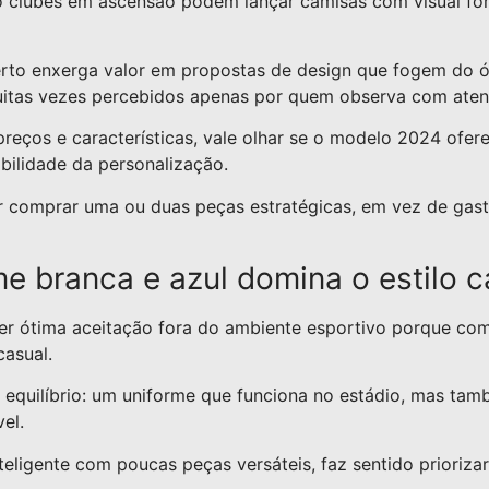
clubes em ascensão podem lançar camisas com visual fort
o enxerga valor em propostas de design que fogem do óbv
muitas vezes percebidos apenas por quem observa com aten
eços e características, vale olhar se o modelo 2024 ofere
abilidade da personalização.
r comprar uma ou duas peças estratégicas, em vez de ga
me branca e azul domina o estilo c
er ótima aceitação fora do ambiente esportivo porque com
casual.
equilíbrio: um uniforme que funciona no estádio, mas ta
el.
ligente com poucas peças versáteis, faz sentido prioriza