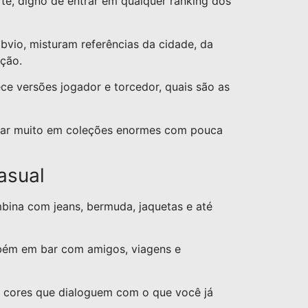
e, digno de entrar em qualquer ranking dos
io, misturam referências da cidade, da
ção.
ce versões jogador e torcedor, quais são as
star muito em coleções enormes com pouca
asual
bina com jeans, bermuda, jaquetas e até
mbém em bar com amigos, viagens e
r cores que dialoguem com o que você já