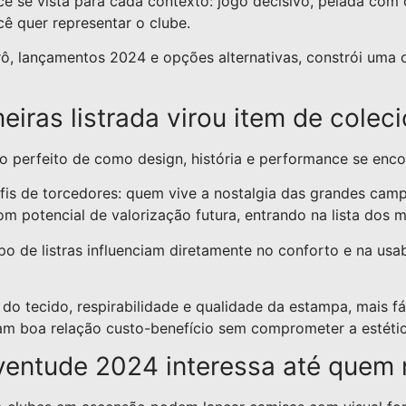
se vista para cada contexto: jogo decisivo, pelada com o
cê quer representar o clube.
rô, lançamentos 2024 e opções alternativas, constrói uma 
iras listrada virou item de colec
lo perfeito de como design, história e performance se en
rfis de torcedores: quem vive a nostalgia das grandes cam
 potencial de valorização futura, entrando na lista dos m
o de listras influenciam diretamente no conforto e na usabi
tecido, respirabilidade e qualidade da estampa, mais fácil 
m boa relação custo-benefício sem comprometer a estétic
ventude 2024 interessa até quem 