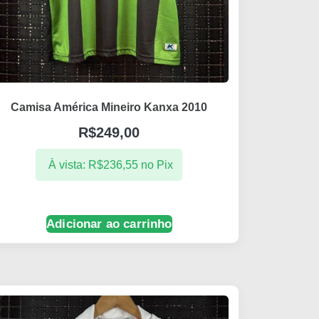
Camisa América Mineiro Kanxa 2010
R$
249,00
À vista:
R$
236,55
no Pix
Adicionar ao carrinho