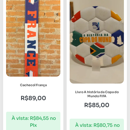
Cachecol França
Livro A história da Copa do
Mundo FIFA
R$
89,00
R$
85,00
À vista:
R$
84,55
no
À vista:
R$
80,75
no
Pix