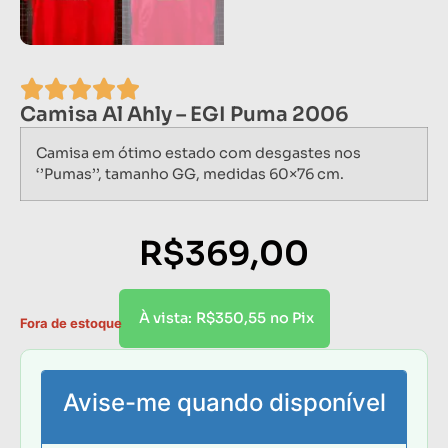
Camisa Al Ahly – EGI Puma 2006
Camisa em ótimo estado com desgastes nos
‘’Pumas’’, tamanho GG, medidas 60×76 cm.
R$
369,00
R$
350,55
À vista:
no Pix
Fora de estoque
Avise-me quando disponível