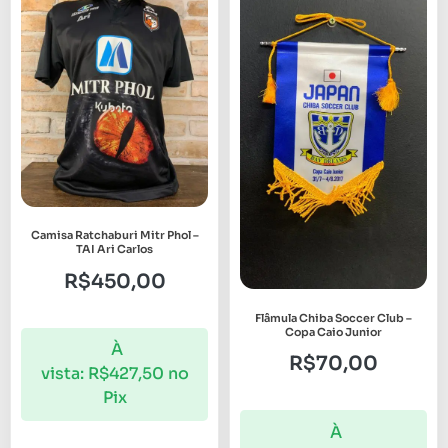
Camisa Ratchaburi Mitr Phol –
TAI Ari Carlos
R$
450,00
Flâmula Chiba Soccer Club –
Copa Caio Junior
À
R$
70,00
vista:
R$
427,50
no
Pix
À