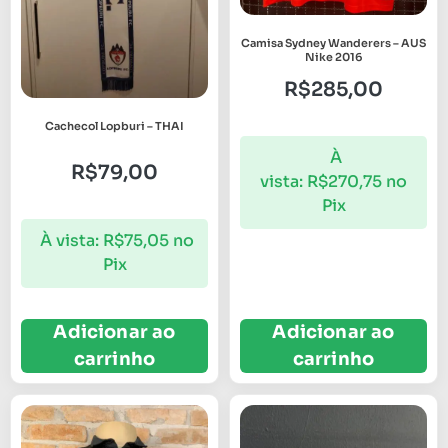
Camisa Sydney Wanderers – AUS
Nike 2016
R$
285,00
Cachecol Lopburi – THAI
À
R$
79,00
vista:
R$
270,75
no
Pix
À vista:
R$
75,05
no
Pix
Adicionar ao
Adicionar ao
carrinho
carrinho