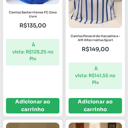
Camisa Santarritense FC Zona
Livre
R$
135,00
Camisa Penarol de Itacoatiara –
AM Alterrnativa Sport
À
R$
149,00
vista:
R$
128,25
no
Pix
À
vista:
R$
141,55
no
Pix
Adicionar ao
Adicionar ao
carrinho
carrinho