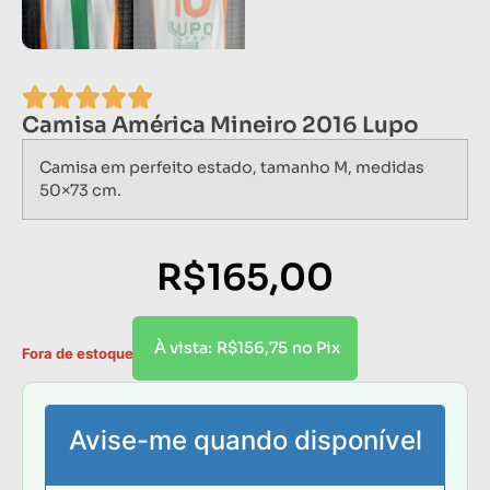
Camisa América Mineiro 2016 Lupo
Camisa em perfeito estado, tamanho M, medidas
50×73 cm.
R$
165,00
R$
156,75
À vista:
no Pix
Fora de estoque
Avise-me quando disponível