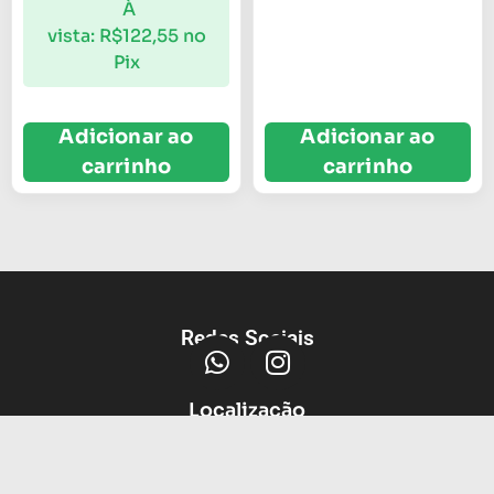
À
vista:
R$
122,55
no
Pix
Adicionar ao
Adicionar ao
carrinho
carrinho
Redes Sociais
Localização
Av Protasio Alves, 3664, Petrópolis,
Porto Alegre - RS