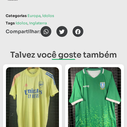
Categorias
Europa
,
ídolos
Tags
ídolos
,
inglaterra
Compartilhar:
Talvez você goste também