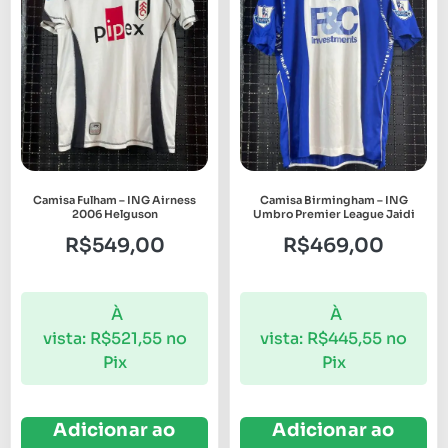
Camisa Fulham – ING Airness
Camisa Birmingham – ING
2006 Helguson
Umbro Premier League Jaidi
R$
549,00
R$
469,00
À
À
vista:
R$
521,55
no
vista:
R$
445,55
no
Pix
Pix
Adicionar ao
Adicionar ao