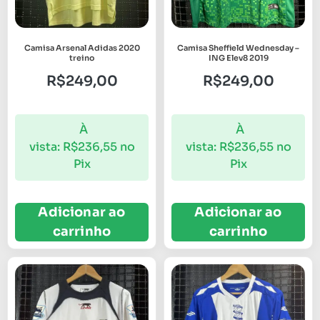
Camisa Arsenal Adidas 2020
Camisa Sheffield Wednesday –
treino
ING Elev8 2019
R$
249,00
R$
249,00
À
À
vista:
R$
236,55
no
vista:
R$
236,55
no
Pix
Pix
Adicionar ao
Adicionar ao
carrinho
carrinho