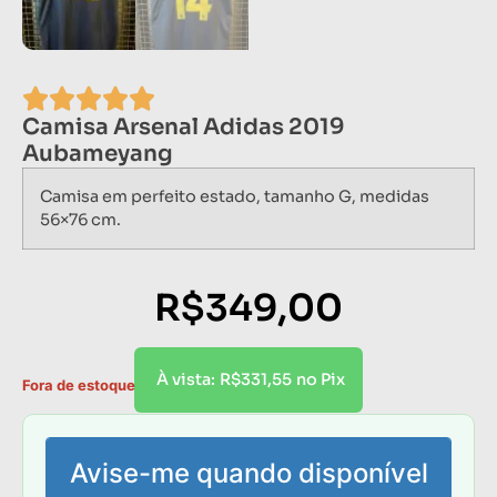
Camisa Arsenal Adidas 2019
Aubameyang
Camisa em perfeito estado, tamanho G, medidas
56×76 cm.
R$
349,00
R$
331,55
À vista:
no Pix
Fora de estoque
Avise-me quando disponível