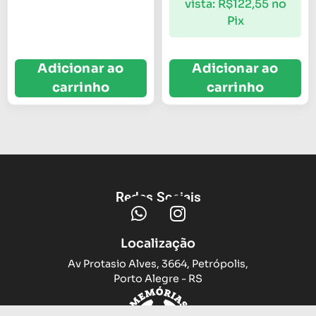
vista:
R$
122,55
no
Pix
Adicionar ao
Adicionar ao
carrinho
carrinho
Redes Sociais
Localização
Av Protasio Alves, 3664, Petrópolis,
Porto Alegre - RS