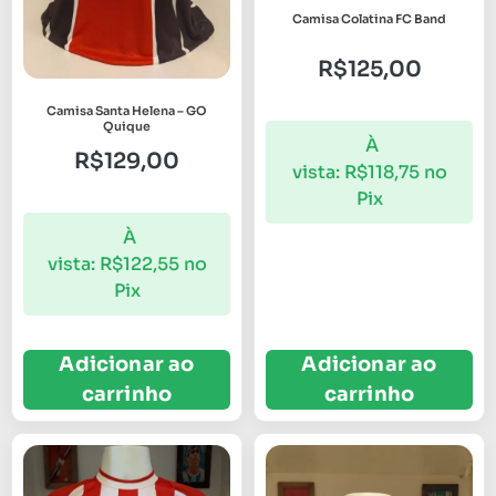
Camisa Colatina FC Band
R$
125,00
Camisa Santa Helena – GO
Quique
À
R$
129,00
vista:
R$
118,75
no
Pix
À
vista:
R$
122,55
no
Pix
Adicionar ao
Adicionar ao
carrinho
carrinho