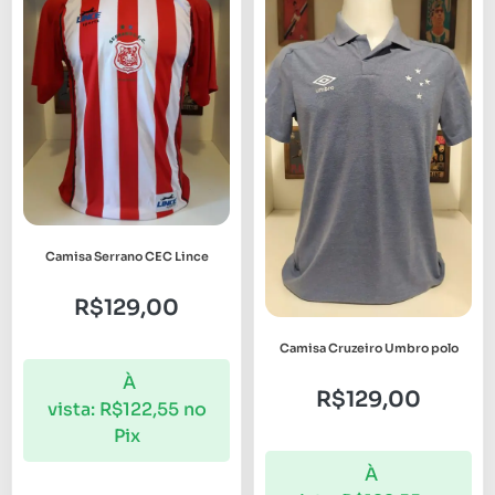
Camisa Serrano CEC Lince
R$
129,00
Camisa Cruzeiro Umbro polo
À
R$
129,00
vista:
R$
122,55
no
Pix
À