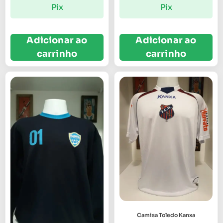
Pix
Pix
Adicionar ao
Adicionar ao
carrinho
carrinho
Camisa Toledo Kanxa