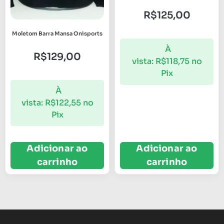
R$
125,00
Moletom Barra Mansa Onisports
À
R$
129,00
vista:
R$
118,75
no
Pix
À
vista:
R$
122,55
no
Pix
Adicionar ao
Adicionar ao
carrinho
carrinho