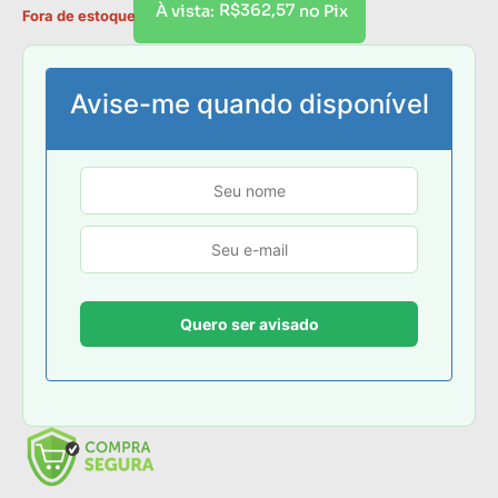
R$
362,57
À vista:
no Pix
Fora de estoque
Avise-me quando disponível