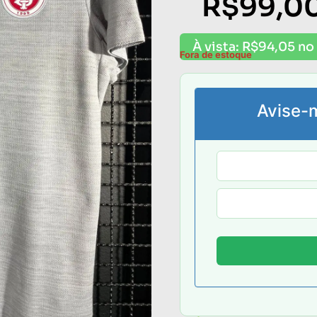
R$
99,0
À vista:
R$
94,05
no 
Fora de estoque
Avise-