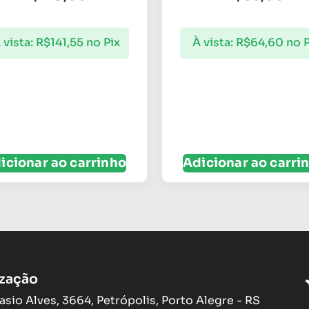
 vista:
R$
141,55
no Pix
À vista:
R$
64,60
no P
icionar ao carrinho
Adicionar ao carri
ização
asio Alves, 3664, Petrópolis, Porto Alegre - RS