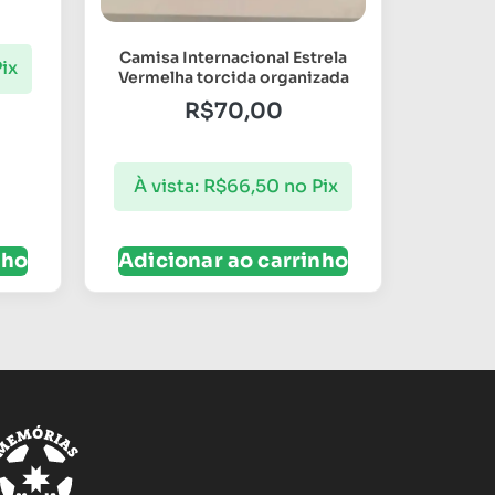
Camisa Internacional Estrela
ix
Vermelha torcida organizada
R$
70,00
À vista:
R$
66,50
no Pix
nho
Adicionar ao carrinho