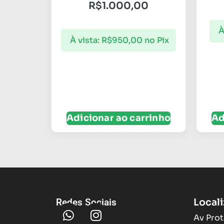
R$
1.000,00
À
À vista:
R$
950,00
no Pix
Adicionar ao carrinho
Ad
Local
Redes Sociais
Av Prot