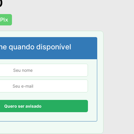
0
Pix
me quando disponível