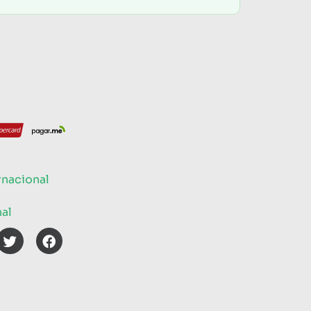
rnacional
nal