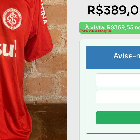
R$
389,
À vista:
R$
369,55
n
Fora de estoque
Avise-