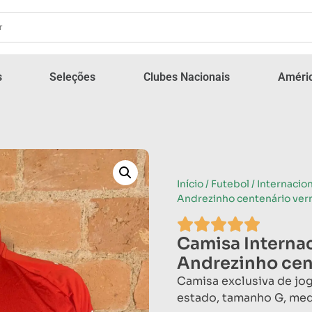
s
Seleções
Clubes Nacionais
Améric
Início
/
Futebol
/
Internacion
Andrezinho centenário ve
Camisa Interna
Andrezinho cen
Camisa exclusiva de jo
estado, tamanho G, med