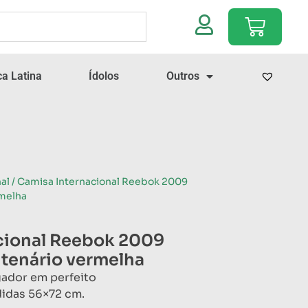
a Latina
Ídolos
Outros
al
/ Camisa Internacional Reebok 2009
rmelha
cional Reebok 2009
tenário vermelha
gador em perfeito
idas 56×72 cm.