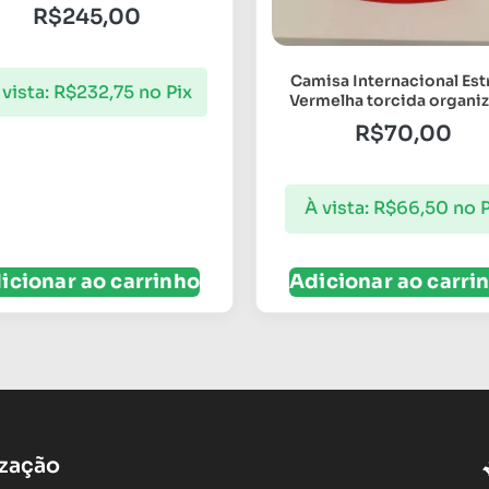
R$
245,00
Camisa Internacional Est
 vista:
R$
232,75
no Pix
Vermelha torcida organi
R$
70,00
À vista:
R$
66,50
no P
icionar ao carrinho
Adicionar ao carri
ização