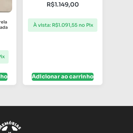
R$
1.149,00
rela
À vista:
R$
1.091,55
no Pix
zada
ix
nho
Adicionar ao carrinho