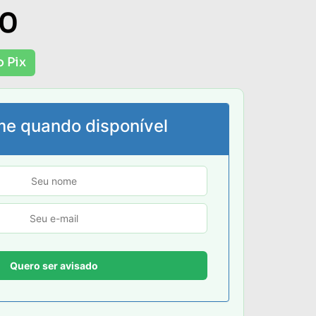
00
o Pix
me quando disponível