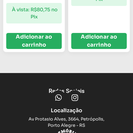
À vista:
R$
80,75
no
Pix
Adicionar ao
Adicionar ao
carrinho
carrinho
Redes Sociais
Localização
Av Protasio Alves, 3664, Petrópolis,
Porto Alegre - RS