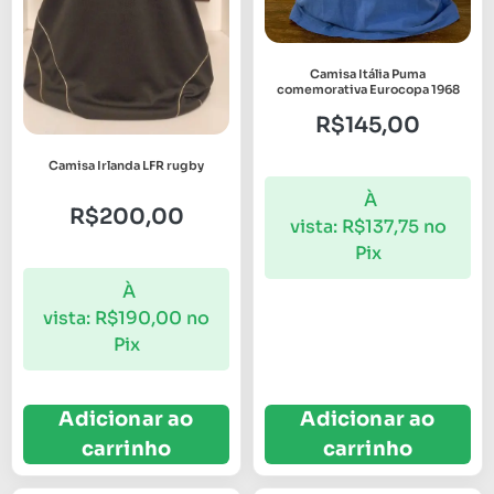
Camisa Itália Puma
comemorativa Eurocopa 1968
R$
145,00
Camisa Irlanda LFR rugby
À
R$
200,00
vista:
R$
137,75
no
Pix
À
vista:
R$
190,00
no
Pix
Adicionar ao
Adicionar ao
carrinho
carrinho