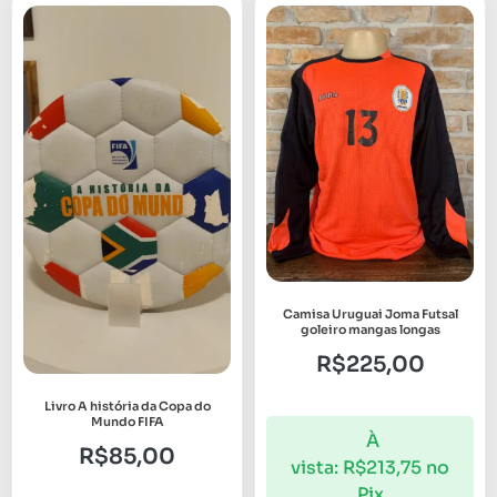
Camisa Uruguai Joma Futsal
goleiro mangas longas
R$
225,00
Livro A história da Copa do
Mundo FIFA
À
R$
85,00
vista:
R$
213,75
no
Pix