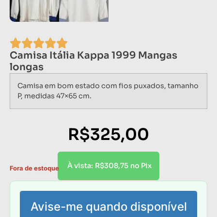
Camisa Itália Kappa 1999 Mangas
longas
Camisa em bom estado com fios puxados, tamanho
P, medidas 47×65 cm.
R$
325,00
R$
308,75
À vista:
no Pix
Fora de estoque
Avise-me quando disponível