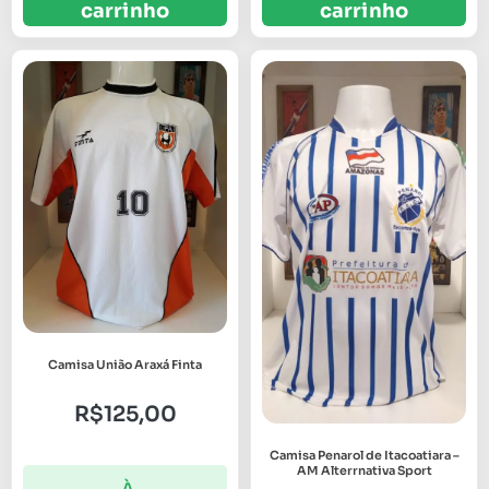
carrinho
carrinho
Camisa União Araxá Finta
R$
125,00
Camisa Penarol de Itacoatiara –
AM Alterrnativa Sport