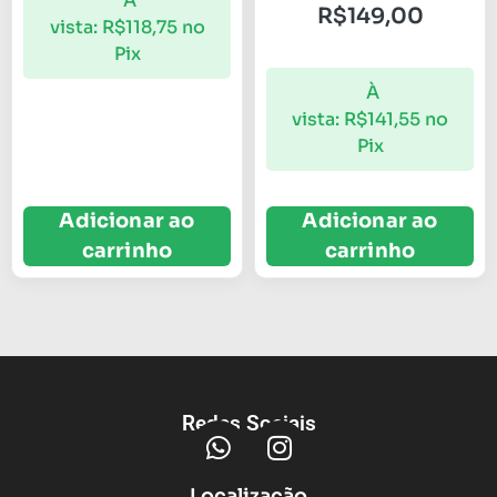
À
R$
149,00
vista:
R$
118,75
no
Pix
À
vista:
R$
141,55
no
Pix
Adicionar ao
Adicionar ao
carrinho
carrinho
Redes Sociais
Localização