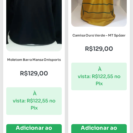
Camisa Ouro Verde – MT Spózer
R$
129,00
Moletom Barra Mansa Onisports
À
R$
129,00
vista:
R$
122,55
no
Pix
À
vista:
R$
122,55
no
Pix
Adicionar ao
Adicionar ao