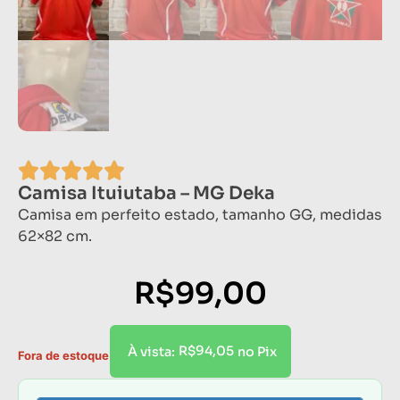
Camisa Ituiutaba – MG Deka
Camisa em perfeito estado, tamanho GG, medidas
62×82 cm.
R$
99,00
R$
94,05
À vista:
no Pix
Fora de estoque