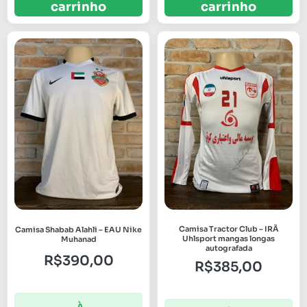
carrinho
carrinho
Camisa Tractor Club – IRÃ
Camisa Shabab Alahli – EAU Nike
Uhlsport mangas longas
Muhanad
autografada
R$
390,00
R$
385,00