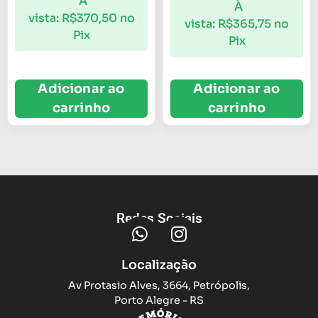
À
À
vista:
R$
370,50
no
vista:
R$
365,75
no
Pix
Pix
Adicionar ao
Adicionar ao
carrinho
carrinho
Redes Sociais
Localização
Av Protasio Alves, 3664, Petrópolis,
Porto Alegre - RS