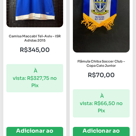
Camisa Maccabi Tel-Aviv – ISR
Adidas 2015
R$
345,00
Flâmula Chiba Soccer Club –
Copa Caio Junior
À
R$
70,00
vista:
R$
327,75
no
Pix
À
vista:
R$
66,50
no
Pix
Adicionar ao
Adicionar ao