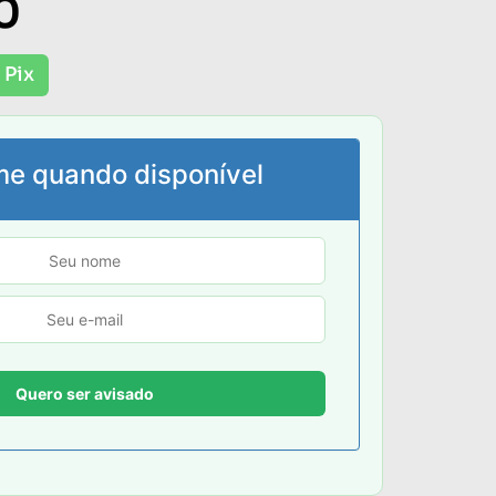
0
 Pix
me quando disponível