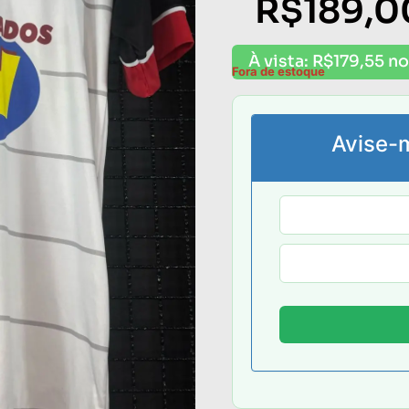
R$
189,0
À vista:
R$
179,55
no
Fora de estoque
Avise-