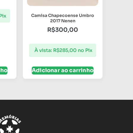
Pix
Camisa Chapecoense Umbro
2017 Nenen
R$
300,00
À vista:
R$
285,00
no Pix
nho
Adicionar ao carrinho