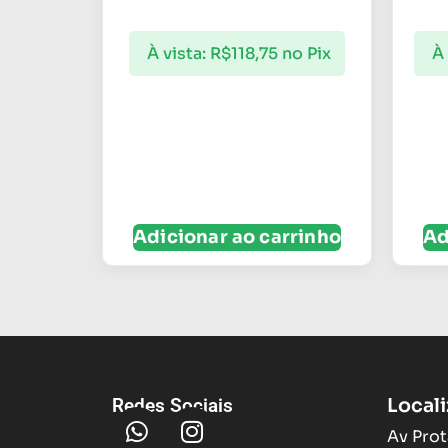
À vista:
R$
118,75
no Pix
À 
Adicionar ao carrinho
Ad
Local
Redes Sociais
Av Prot