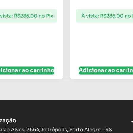
vista:
R$
285,00
no Pix
À vista:
R$
285,00
no 
icionar ao carrinho
Adicionar ao carri
ização
asio Alves, 3664, Petrópolis, Porto Alegre - RS