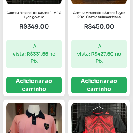
Camisa Arsenal de Sarandí – ARG
Camisa Arsenal de Sarandí Lyon
Lyon goleiro
2021 Castro Sulamericana
R$
349,00
R$
450,00
À
À
vista:
R$
331,55
no
vista:
R$
427,50
no
Pix
Pix
Adicionar ao
Adicionar ao
carrinho
carrinho