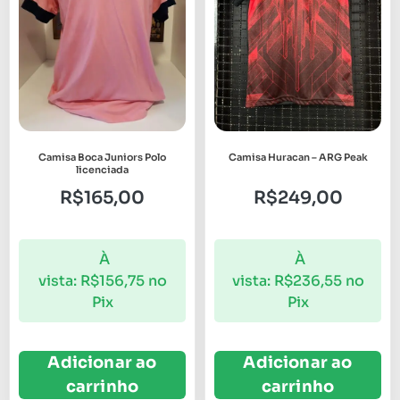
Camisa Boca Juniors Polo
Camisa Huracan – ARG Peak
licenciada
R$
165,00
R$
249,00
À
À
vista:
R$
156,75
no
vista:
R$
236,55
no
Pix
Pix
Adicionar ao
Adicionar ao
carrinho
carrinho