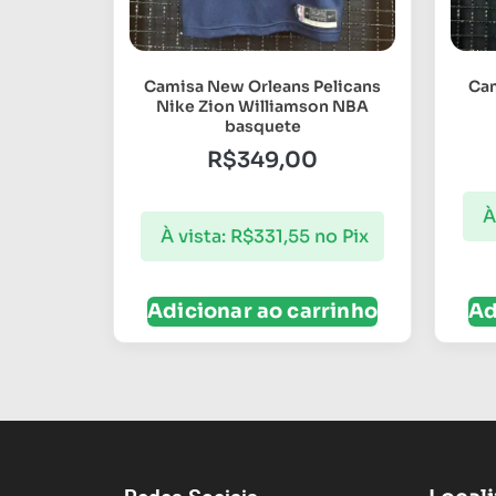
Camisa New Orleans Pelicans
Cam
Nike Zion Williamson NBA
basquete
R$
349,00
À
À vista:
R$
331,55
no Pix
Adicionar ao carrinho
Ad