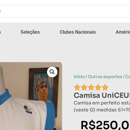
s
Seleções
Clubes Nacionais
Améric
Início
/
Outros esportes
/ C
Camisa UniCEU
Camisa em perfeito es
(veste G) medidas 61×7
R$
250,