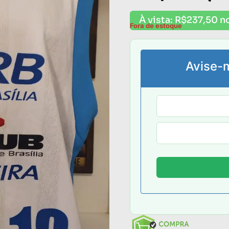
À vista:
R$
237,50
no
Fora de estoque
Avise-