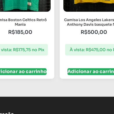
isa Boston Celtics Retrô
Camisa Los Angeles Lakers
Mania
Anthony Davis basquete
R$
185,00
R$
500,00
 vista:
R$
175,75
no Pix
À vista:
R$
475,00
no 
icionar ao carrinho
Adicionar ao carri