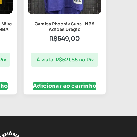
 Nike
Camisa Phoenix Suns -NBA
 NBA
Adidas Dragic
R$
549,00
Pix
À vista:
R$
521,55
no Pix
nho
Adicionar ao carrinho