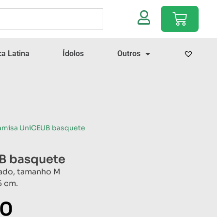
a Latina
Ídolos
Outros
amisa UniCEUB basquete
B basquete
tado, tamanho M
5 cm.
00