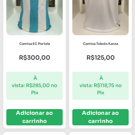
Camisa EC Portela
Camisa Toledo Kanxa
R$
300,00
R$
125,00
À
À
vista:
R$
285,00
no
vista:
R$
118,75
no
Pix
Pix
Adicionar ao
Adicionar ao
carrinho
carrinho