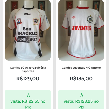
Camisa EC Aracruz Vitória
Camisa Juventus MG Umbro
Esportes
R$
129,00
R$
135,00
À
À
vista:
R$
122,55
no
vista:
R$
128,25
no
Pix
Pix