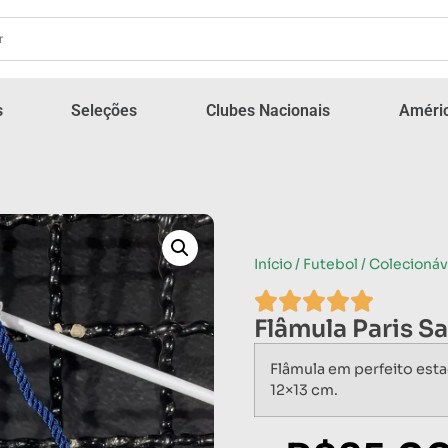
s
Seleções
Clubes Nacionais
Améric
Início
/
Futebol
/
Colecionáv
Flâmula Paris S
Flâmula em perfeito est
12×13 cm.