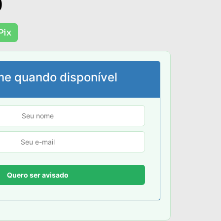
0
Pix
me quando disponível