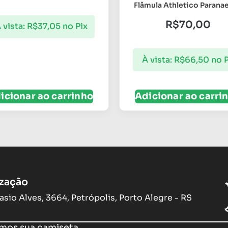
Flâmula Athletico Parana
R$
70,00
 vista:
R$
37,05
no Pix
À vista:
R$
66,50
no P
icionar ao carrinho
Adicionar ao carri
ização
asio Alves, 3664, Petrópolis, Porto Alegre - RS
os sua camiseta