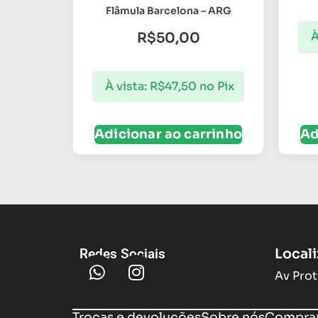
Flâmula Barcelona – ARG
R$
50,00
À
À vista:
R$
47,50
no Pix
Adicionar ao carrinho
Ad
Local
Redes Sociais
Av Prot
Trocas e devoluções
Sobre nós
Compram