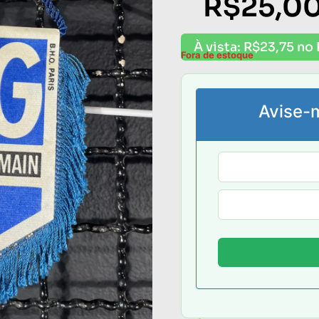
R$
25,0
À vista:
R$
23,75
no 
Fora de estoque
Avise-