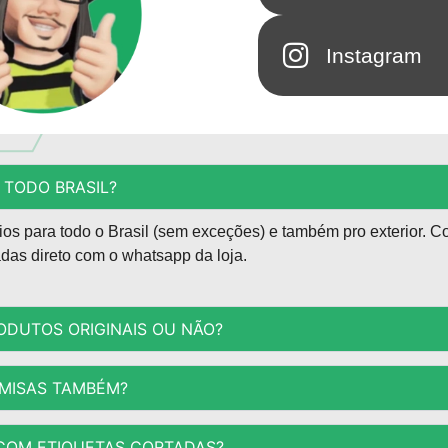
Instagram
 TODO BRASIL?
os para todo o Brasil (sem exceções) e também pro exterior. C
adas direto com o whatsapp da loja.
DUTOS ORIGINAIS OU NÃO?
MISAS TAMBÉM?
COM ETIQUETAS CORTADAS?