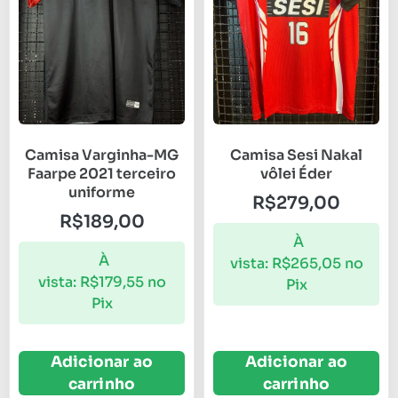
Camisa Varginha-MG
Camisa Sesi Nakal
Faarpe 2021 terceiro
vôlei Éder
uniforme
R$
279,00
R$
189,00
À
À
vista:
R$
265,05
no
vista:
R$
179,55
no
Pix
Pix
Adicionar ao
Adicionar ao
carrinho
carrinho