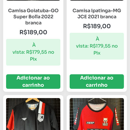
Camisa Goiatuba-GO
Camisa Ipatinga-MG
Super Bolla 2022
JCE 2021 branca
branca
R$
189,00
R$
189,00
À
À
vista:
R$
179,55
no
vista:
R$
179,55
no
Pix
Pix
Adicionar ao
Adicionar ao
carrinho
carrinho