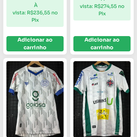
À
vista:
R$
274,55
no
vista:
R$
236,55
no
Pix
Pix
Adicionar ao
Adicionar ao
carrinho
carrinho