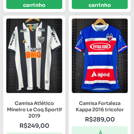
carrinho
carrinho
Camisa Atlético
Camisa Fortaleza
Mineiro Le Coq Sportif
Kappa 2016 tricolor
2019
R$
289,00
R$
249,00
À