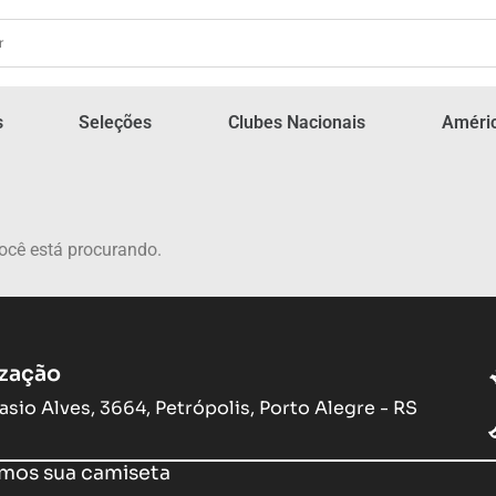
s
Seleções
Clubes Nacionais
Améric
ocê está procurando.
ização
asio Alves, 3664, Petrópolis, Porto Alegre - RS
os sua camiseta