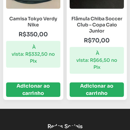
Camisa Tokyo Verdy
Flâmula Chiba Soccer
Nike
Club – Copa Caio
Junior
R$
350,00
R$
70,00
À
À
vista:
R$
332,50
no
vista:
R$
66,50
no
Pix
Pix
Adicionar ao
Adicionar ao
carrinho
carrinho
Redes Sociais