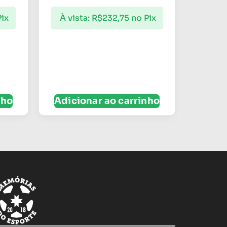
Pix
À vista:
R$
232,75
no Pix
nho
Adicionar ao carrinho