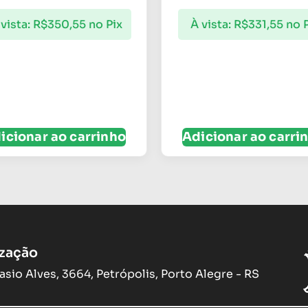
vista:
R$
350,55
no Pix
À vista:
R$
331,55
no 
icionar ao carrinho
Adicionar ao carri
ização
asio Alves, 3664, Petrópolis, Porto Alegre - RS