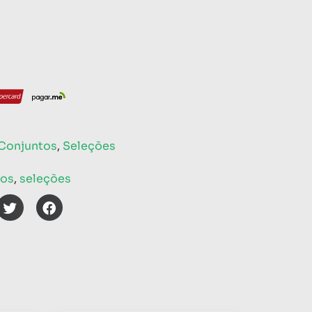
 Conjuntos
,
Seleções
tos
,
seleções