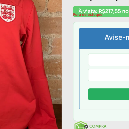
À vista:
R$
217,55
no
Fora de estoque
Avise-