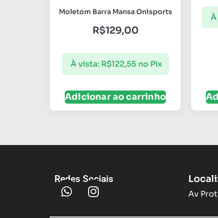
Moletom Barra Mansa Onisports
À 
R$
129,00
À vista:
R$
122,55
no Pix
Adicionar ao carrinho
Ad
Local
Redes Sociais
Av Prot