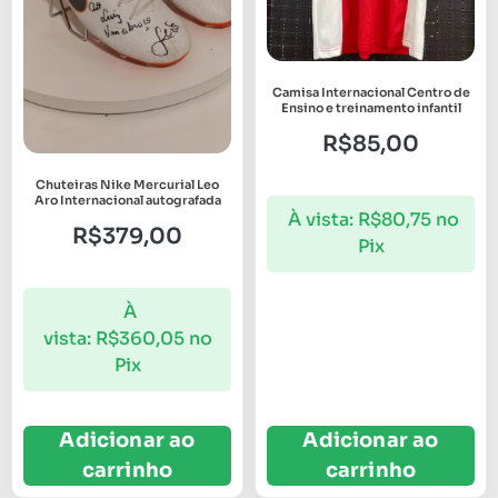
Camisa Internacional Centro de
Ensino e treinamento infantil
R$
85,00
Chuteiras Nike Mercurial Leo
Aro Internacional autografada
À vista:
R$
80,75
no
R$
379,00
Pix
À
vista:
R$
360,05
no
Pix
Adicionar ao
Adicionar ao
carrinho
carrinho