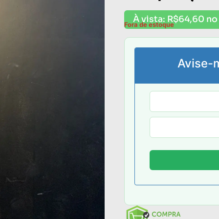
À vista:
R$
64,60
no
Fora de estoque
Avise-