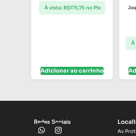
À vista:
R$
175,75
no Pix
Jaq
À 
Adicionar ao carrinho
Ad
Local
Redes Sociais
Av Prot