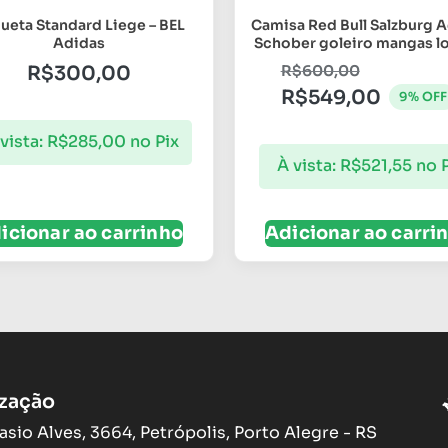
ueta Standard Liege – BEL
Camisa Red Bull Salzburg 
Adidas
Schober goleiro mangas l
R$
300,00
R$
600,00
R$
549,00
9% OFF
vista:
R$
285,00
no Pix
À vista:
R$
521,55
no 
icionar ao carrinho
Adicionar ao carri
ização
asio Alves, 3664, Petrópolis, Porto Alegre - RS