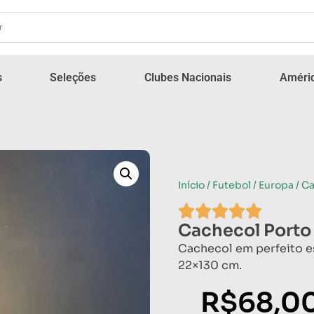
s
Seleções
Clubes Nacionais
Améric
Início
/
Futebol
/
Europa
/ C
Cachecol Porto
Cachecol em perfeito e
22×130 cm.
R$
68,0