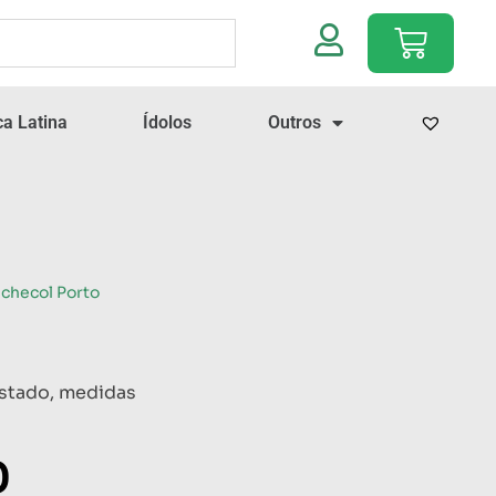
a Latina
Ídolos
Outros
achecol Porto
stado, medidas
0