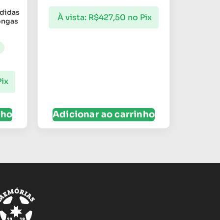
Adidas
À vista:
R$
427,50
no Pix
ongas
Pix
nho
Adicionar ao carrinho