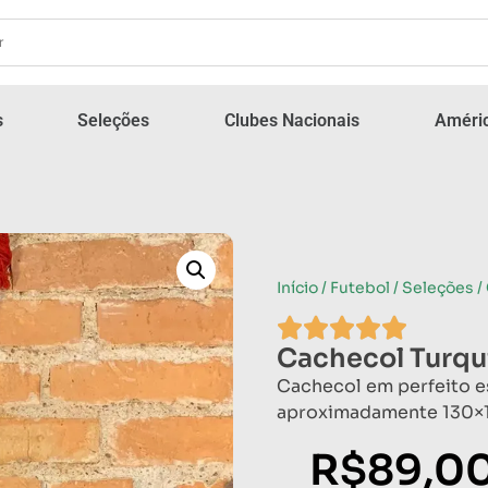
s
Seleções
Clubes Nacionais
Améric
Início
/
Futebol
/
Seleções
/
Cachecol Turqu
Cachecol em perfeito 
aproximadamente 130×1
R$
89,0