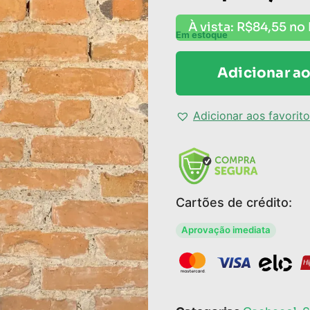
À vista:
R$
84,55
no 
Em estoque
Adicionar ao
Adicionar aos favorit
Cartões de crédito:
Aprovação imediata