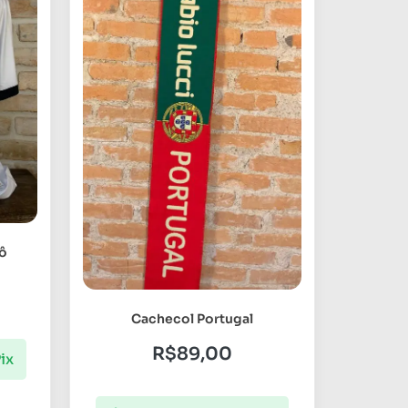
ô
Cachecol Portugal
R$
89,00
ix