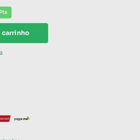
Pix
 carrinho
os