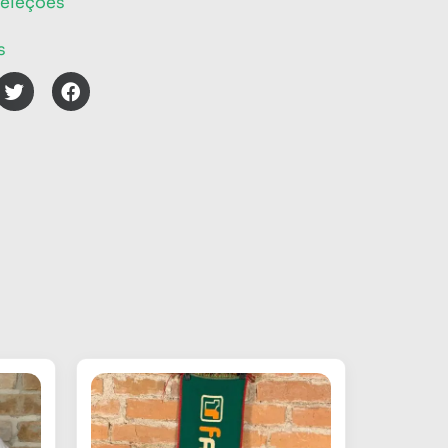
eleções
s