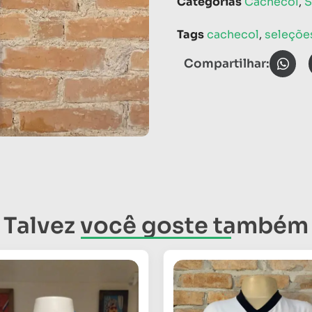
Categorias
Cachecol
,
S
Tags
cachecol
,
seleçõe
Compartilhar:
Talvez você goste também