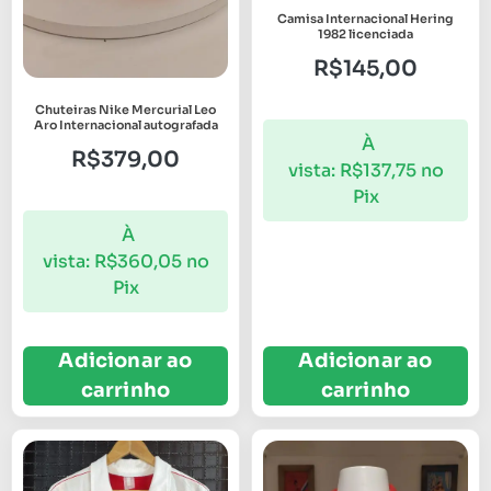
Camisa Internacional Hering
1982 licenciada
R$
145,00
Chuteiras Nike Mercurial Leo
Aro Internacional autografada
À
R$
379,00
vista:
R$
137,75
no
Pix
À
vista:
R$
360,05
no
Pix
Adicionar ao
Adicionar ao
carrinho
carrinho