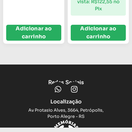
vista:
R$
122,55
no
Pix
Adicionar ao
Adicionar ao
carrinho
carrinho
Redes Sociais
Localização
Av Protasio Alves, 3664, Petrópolis,
Porto Alegre - RS