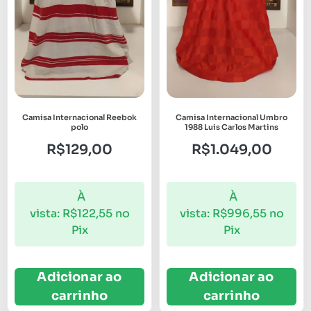
Camisa Internacional Reebok
Camisa Internacional Umbro
polo
1988 Luis Carlos Martins
R$
129,00
R$
1.049,00
À
À
vista:
R$
122,55
no
vista:
R$
996,55
no
Pix
Pix
Adicionar ao
Adicionar ao
carrinho
carrinho