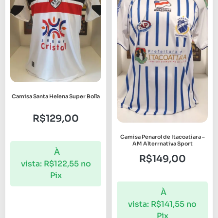
Camisa Santa Helena Super Bolla
R$
129,00
Camisa Penarol de Itacoatiara –
AM Alterrnativa Sport
À
R$
149,00
vista:
R$
122,55
no
Pix
À
vista:
R$
141,55
no
Pix