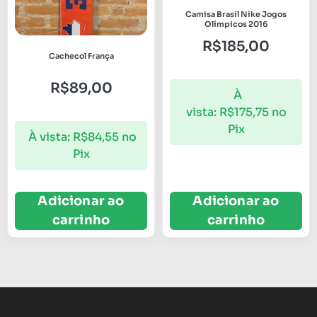
Camisa Brasil Nike Jogos
Olímpicos 2016
R$
185,00
Cachecol França
R$
89,00
À
vista:
R$
175,75
no
Pix
À vista:
R$
84,55
no
Pix
Adicionar ao
Adicionar ao
carrinho
carrinho