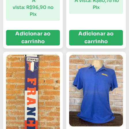
À
À vista:
R$
80,75
no
vista:
R$
96,90
no
Pix
Pix
Adicionar ao
Adicionar ao
carrinho
carrinho