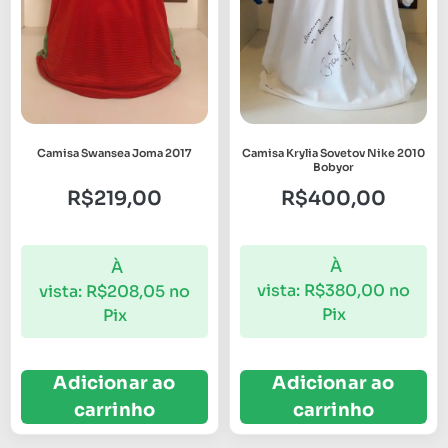
Camisa Krylia Sovetov Nike 2010
Camisa Swansea Joma 2017
Bobyor
R$
400,00
R$
219,00
À
À
vista:
R$
380,00
no
vista:
R$
208,05
no
Pix
Pix
Adicionar ao
Adicionar ao
carrinho
carrinho