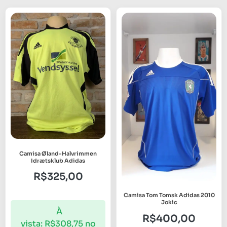
Camisa Øland-Halvrimmen
Idrætsklub Adidas
R$
325,00
Camisa Tom Tomsk Adidas 2010
Jokic
À
R$
400,00
vista:
R$
308,75
no