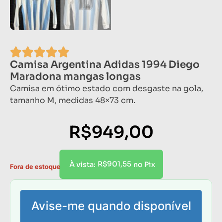
Camisa Argentina Adidas 1994 Diego
Maradona mangas longas
Camisa em ótimo estado com desgaste na gola,
tamanho M, medidas 48×73 cm.
R$
949,00
R$
901,55
À vista:
no Pix
Fora de estoque
Avise-me quando disponível