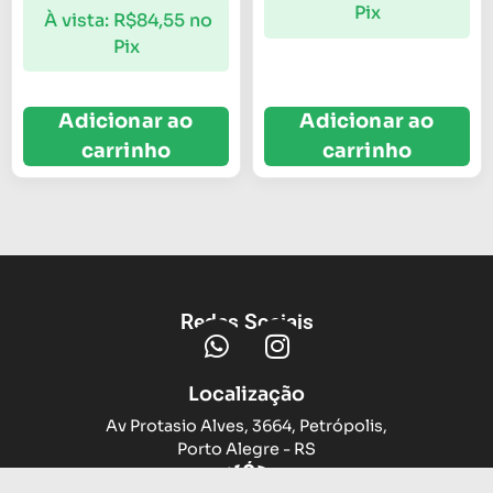
Pix
À vista:
R$
84,55
no
Pix
Adicionar ao
Adicionar ao
carrinho
carrinho
Redes Sociais
Localização
Av Protasio Alves, 3664, Petrópolis,
Porto Alegre - RS