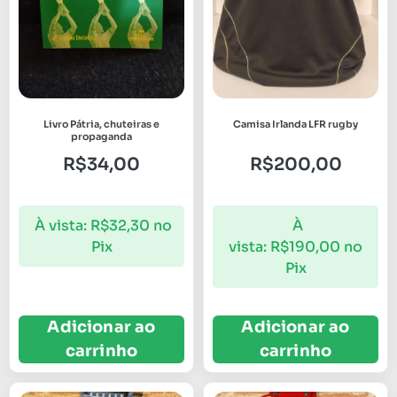
Livro Pátria, chuteiras e
Camisa Irlanda LFR rugby
propaganda
R$
34,00
R$
200,00
À vista:
R$
32,30
no
À
Pix
vista:
R$
190,00
no
Pix
Adicionar ao
Adicionar ao
carrinho
carrinho