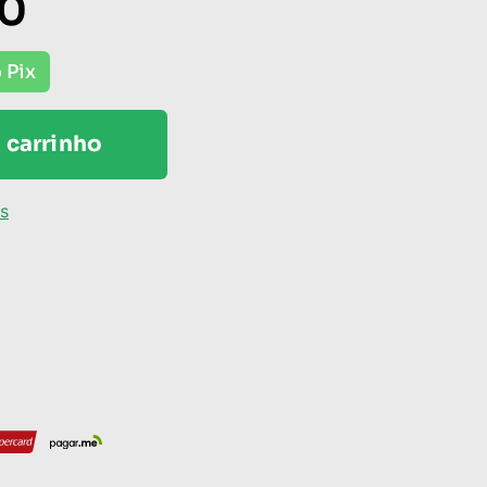
00
 Pix
 carrinho
os