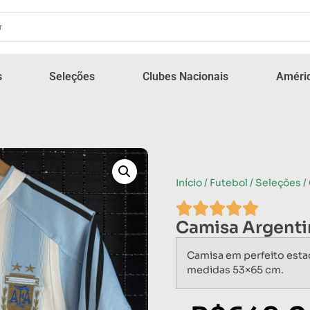
s
Seleções
Clubes Nacionais
Améric
Início
/
Futebol
/
Seleções
/
Camisa Argenti
Camisa em perfeito esta
medidas 53×65 cm.