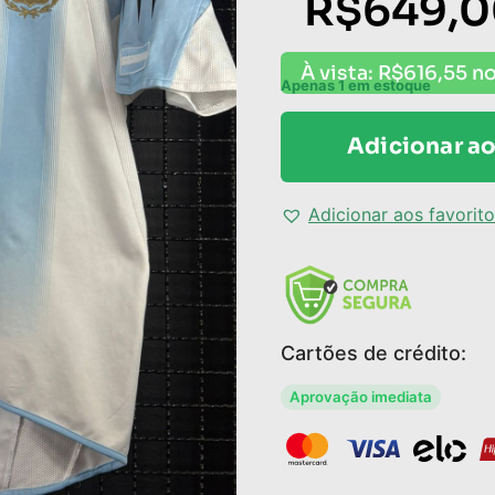
R$
649,
À vista:
R$
616,55
no
Apenas 1 em estoque
Adicionar ao
Adicionar aos favorit
Cartões de crédito:
Aprovação imediata