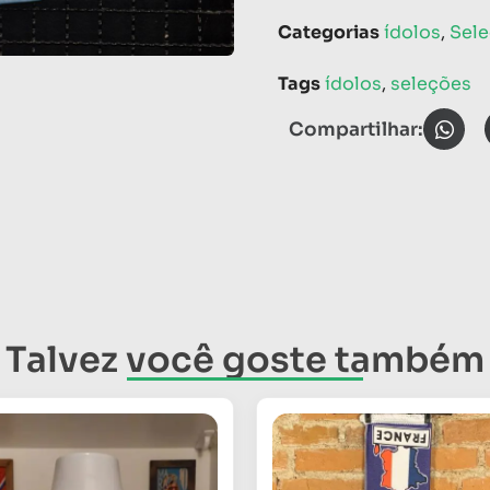
Categorias
ídolos
,
Sel
Tags
ídolos
,
seleções
Compartilhar:
Talvez você goste também