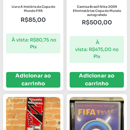
Livro A história da Copa do
Camisa Brasil Nike 2009
Mundo FIFA
Eliminatórias Copa do Mundo
autografada
R$
85,00
R$
500,00
À vista:
R$
80,75
no
À
Pix
vista:
R$
475,00
no
Pix
Adicionar ao
Adicionar ao
carrinho
carrinho