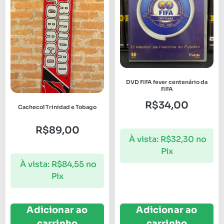
DVD FIFA fever centenário da
FIFA
R$
34,00
Cachecol Trinidad e Tobago
R$
89,00
À vista:
R$
32,30
no
Pix
À vista:
R$
84,55
no
Pix
Adicionar ao
Adicionar ao
carrinho
carrinho