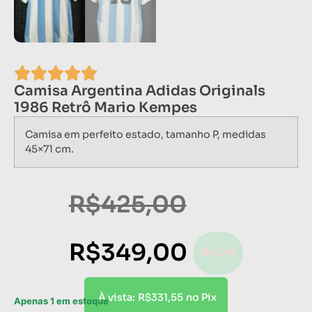
Camisa Argentina Adidas Originals
1986 Retrô Mario Kempes
Camisa em perfeito estado, tamanho P, medidas
45×71 cm.
R$
425,00
R$
349,00
18% OFF
R$
331,55
À vista:
no Pix
Apenas 1 em estoque