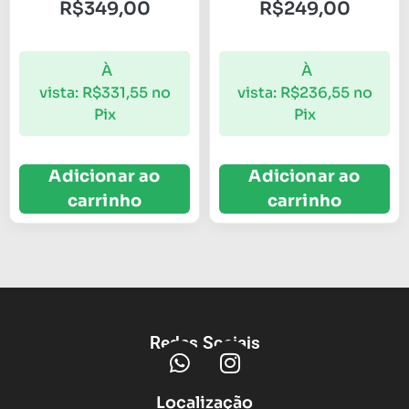
R$
349,00
R$
249,00
À
À
vista:
R$
331,55
no
vista:
R$
236,55
no
Pix
Pix
Adicionar ao
Adicionar ao
carrinho
carrinho
Redes Sociais
Localização