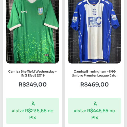
Camisa Sheffield Wednesday –
Camisa Birmingham – ING
ING Elev8 2019
Umbro Premier League Jaidi
R$
249,00
R$
469,00
À
À
vista:
R$
236,55
no
vista:
R$
445,55
no
Pix
Pix