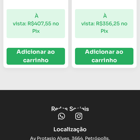
À
À
vista:
R$
407,55
no
vista:
R$
356,25
no
Pix
Pix
Adicionar ao
Adicionar ao
carrinho
carrinho
Redes Sociais
Localização
Av Protasio Alves, 3664, Petrópolis,