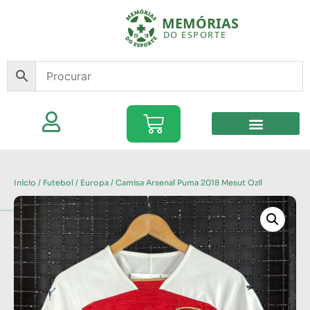
Início
/
Futebol
/
Europa
/ Camisa Arsenal Puma 2018 Mesut Ozil