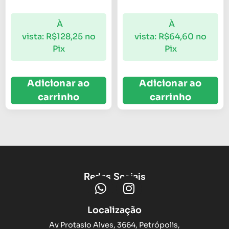
À
À
vista:
R$
128,25
no
vista:
R$
64,60
no
Pix
Pix
Adicionar ao
Adicionar ao
carrinho
carrinho
Redes Sociais
Localização
Av Protasio Alves, 3664, Petrópolis,