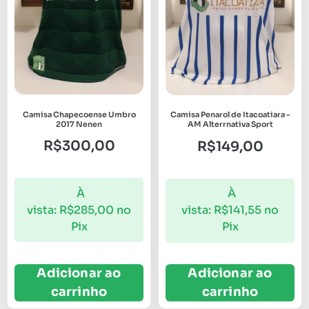
Camisa Chapecoense Umbro
Camisa Penarol de Itacoatiara –
2017 Nenen
AM Alterrnativa Sport
R$
300,00
R$
149,00
À
À
vista:
R$
285,00
no
vista:
R$
141,55
no
Pix
Pix
Adicionar ao
Adicionar ao
carrinho
carrinho