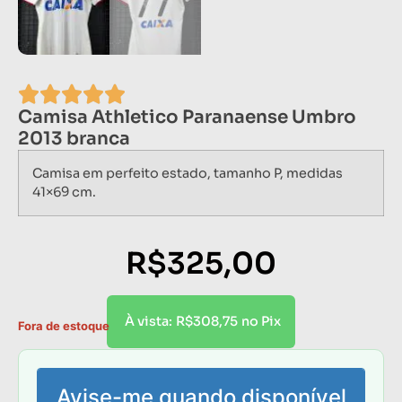
Camisa Athletico Paranaense Umbro
2013 branca
Camisa em perfeito estado, tamanho P, medidas
41×69 cm.
R$
325,00
R$
308,75
À vista:
no Pix
Fora de estoque
Avise-me quando disponível