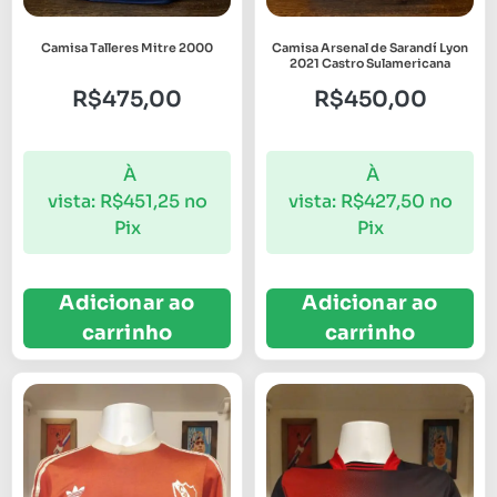
Camisa Talleres Mitre 2000
Camisa Arsenal de Sarandí Lyon
2021 Castro Sulamericana
R$
475,00
R$
450,00
À
À
vista:
R$
451,25
no
vista:
R$
427,50
no
Pix
Pix
Adicionar ao
Adicionar ao
carrinho
carrinho