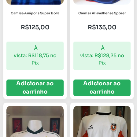
Camisa Anápolis Super Bolla
Camisa Vilavelhense Spózer
R$
125,00
R$
135,00
À
À
vista:
R$
118,75
no
vista:
R$
128,25
no
Pix
Pix
Adicionar ao
Adicionar ao
carrinho
carrinho