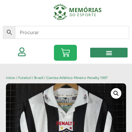
Início
/
Futebol
/
Brasil
/ Camisa Atlético Mineiro Penalty 1997