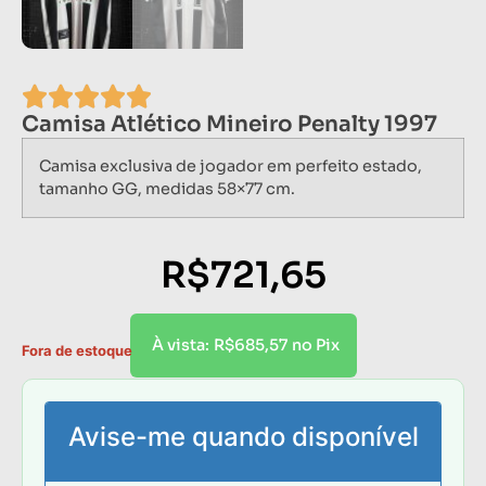
Camisa Atlético Mineiro Penalty 1997
Camisa exclusiva de jogador em perfeito estado,
tamanho GG, medidas 58×77 cm.
R$
721,65
R$
685,57
À vista:
no Pix
Fora de estoque
Avise-me quando disponível