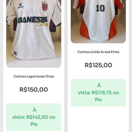
Camisa União Araxá Finta
R$
125,00
Camisa Lagartense Onza
À
R$
150,00
vista:
R$
118,75
no
Pix
À
vista:
R$
142,50
no
Pix