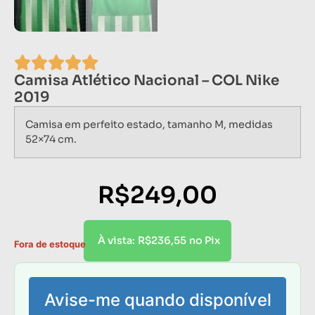
Camisa Atlético Nacional – COL Nike
2019
Camisa em perfeito estado, tamanho M, medidas
52×74 cm.
R$
249,00
R$
236,55
À vista:
no Pix
Fora de estoque
Avise-me quando disponível