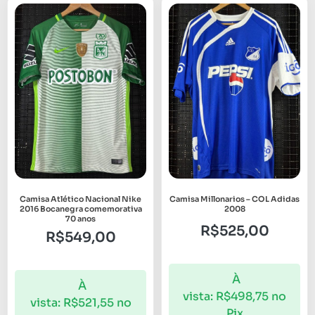
Camisa Atlético Nacional Nike
Camisa Millonarios – COL Adidas
2016 Bocanegra comemorativa
2008
70 anos
R$
525,00
R$
549,00
À
À
vista:
R$
498,75
no
vista:
R$
521,55
no
Pix