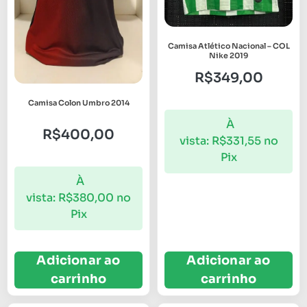
Camisa Atlético Nacional – COL
Nike 2019
R$
349,00
Camisa Colon Umbro 2014
À
R$
400,00
vista:
R$
331,55
no
Pix
À
vista:
R$
380,00
no
Pix
Adicionar ao
Adicionar ao
carrinho
carrinho