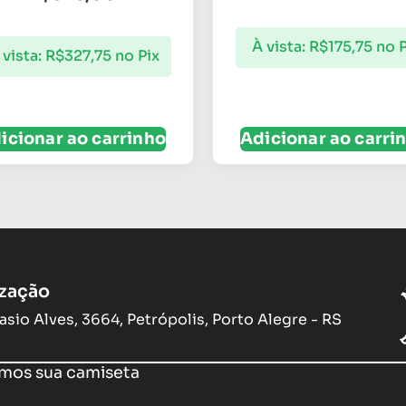
À vista:
R$
175,75
no P
 vista:
R$
327,75
no Pix
icionar ao carrinho
Adicionar ao carri
ização
asio Alves, 3664, Petrópolis, Porto Alegre - RS
os sua camiseta