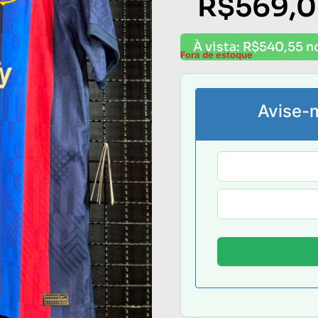
R$
569,
À vista:
R$
540,55
n
Fora de estoque
Avise-