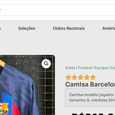
s
Seleções
Clubes Nacionais
Améric
Início
/
Futebol
/
Europa
/ C
Camisa Barcel
Camisa modelo jogador n
tamanho G, medidas 52×