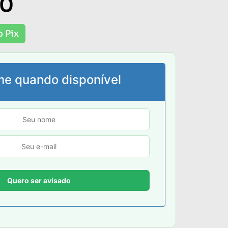
00
o Pix
me quando disponível