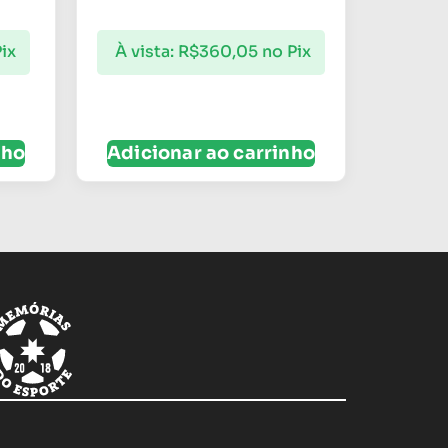
ix
À vista:
R$
360,05
no Pix
nho
Adicionar ao carrinho