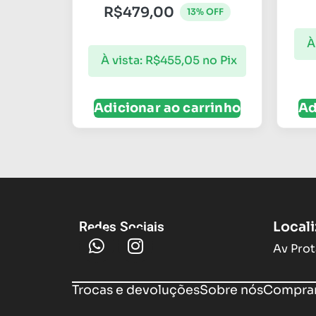
R$
479,00
13% OFF
À
À vista:
R$
455,05
no Pix
Adicionar ao carrinho
Ad
Local
Redes Sociais
Av Prot
Trocas e devoluções
Sobre nós
Compram