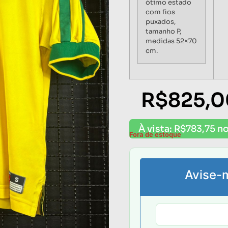
ótimo estado
com fios
puxados,
tamanho P,
medidas 52×70
cm.
R$
825,0
À vista:
R$
783,75
no
Fora de estoque
Avise-