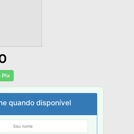
0
 Pix
me quando disponível