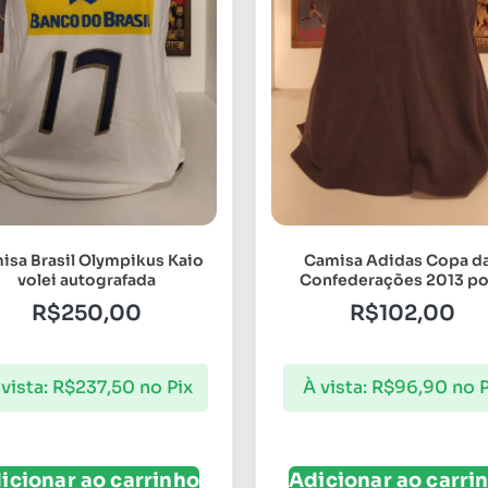
isa Brasil Olympikus Kaio
Camisa Adidas Copa d
volei autografada
Confederações 2013 po
R$
250,00
R$
102,00
vista:
R$
237,50
no Pix
À vista:
R$
96,90
no P
icionar ao carrinho
Adicionar ao carri