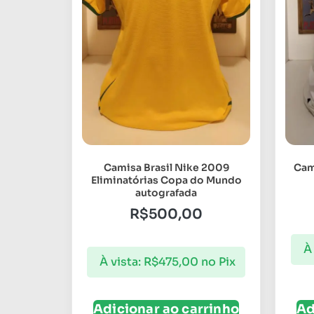
Camisa Brasil Nike 2009
Cam
Eliminatórias Copa do Mundo
autografada
R$
500,00
À 
À vista:
R$
475,00
no Pix
Adicionar ao carrinho
Ad