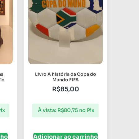
as
Livro A história da Copa do
lo
Mundo FIFA
R$
85,00
ix
À vista:
R$
80,75
no Pix
nho
Adicionar ao carrinho