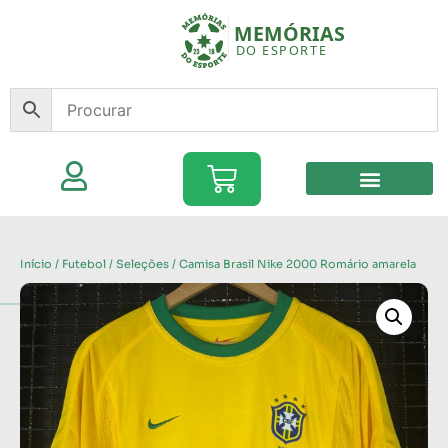
Início
/
Futebol
/
Seleções
/ Camisa Brasil Nike 2000 Romário amarela