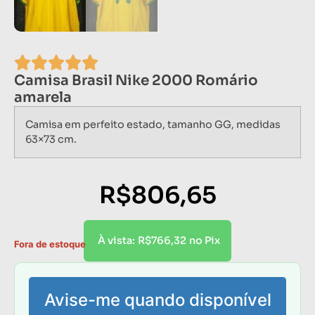
Camisa Brasil Nike 2000 Romário
amarela
Camisa em perfeito estado, tamanho GG, medidas
63×73 cm.
R$
806,65
R$
766,32
À vista:
no Pix
Fora de estoque
Avise-me quando disponível