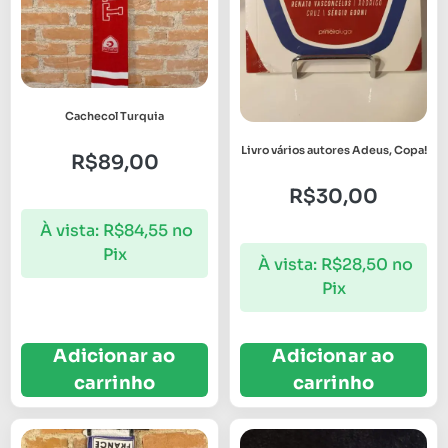
Cachecol Turquia
Livro vários autores Adeus, Copa!
R$
89,00
R$
30,00
À vista:
R$
84,55
no
Pix
À vista:
R$
28,50
no
Pix
Adicionar ao
Adicionar ao
carrinho
carrinho