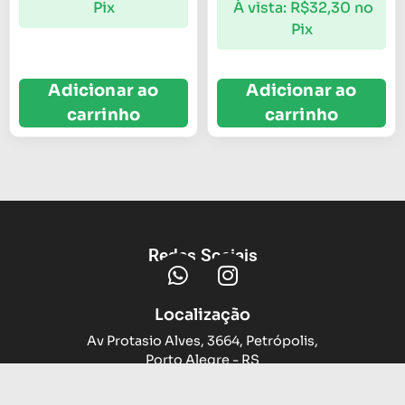
À vista:
R$
32,30
no
Pix
Pix
Adicionar ao
Adicionar ao
carrinho
carrinho
Redes Sociais
Localização
Av Protasio Alves, 3664, Petrópolis,
Porto Alegre - RS