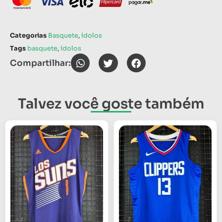
Categorias
Basquete
,
ídolos
Tags
basquete
,
ídolos
Compartilhar:
Talvez você goste também