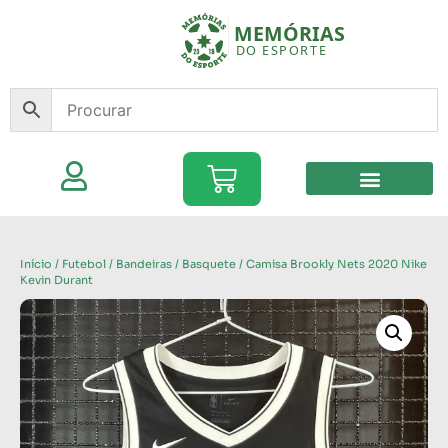
Início
/
Futebol
/
Bandeiras
/
Basquete
/ Camisa Brookly Nets 2020 Nike
Kevin Durant