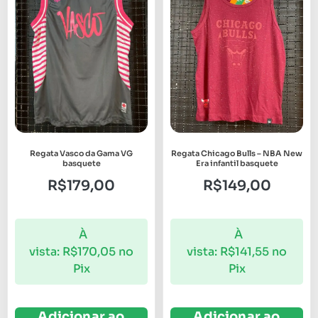
Regata Vasco da Gama VG
Regata Chicago Bulls – NBA New
basquete
Era infantil basquete
R$
179,00
R$
149,00
À
À
vista:
R$
170,05
no
vista:
R$
141,55
no
Pix
Pix
Adicionar ao
Adicionar ao