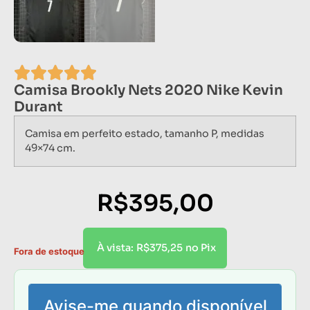
Camisa Brookly Nets 2020 Nike Kevin
Durant
Camisa em perfeito estado, tamanho P, medidas
49×74 cm.
R$
395,00
R$
375,25
À vista:
no Pix
Fora de estoque
Avise-me quando disponível