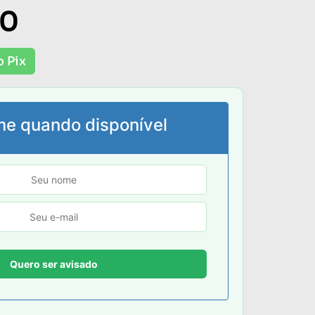
00
o Pix
me quando disponível