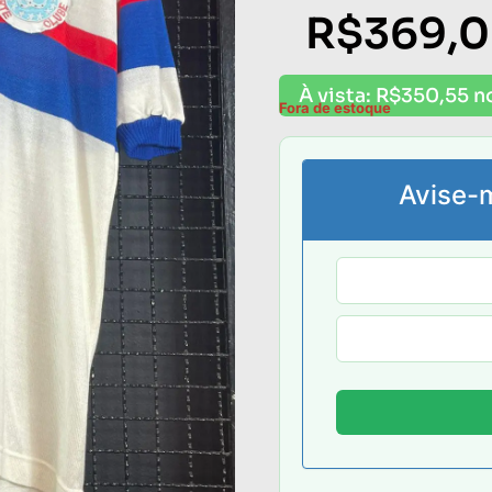
R$
369,
À vista:
R$
350,55
n
Fora de estoque
Avise-