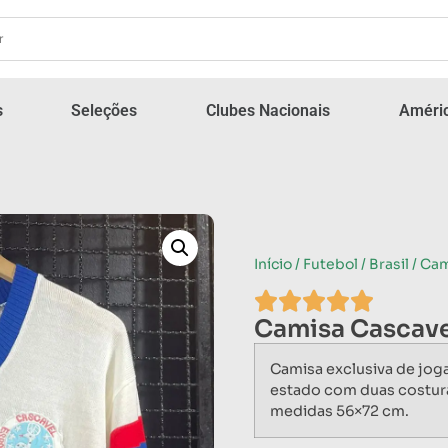
s
Seleções
Clubes Nacionais
Améric
Início
/
Futebol
/
Brasil
/ Cam
Camisa Cascave
Camisa exclusiva de jo
estado com duas costur
medidas 56×72 cm.