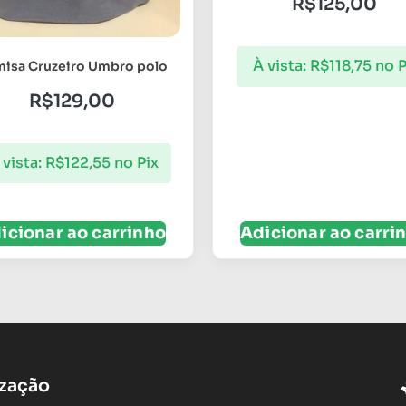
R$
125,00
À vista:
R$
118,75
no P
isa Cruzeiro Umbro polo
R$
129,00
 vista:
R$
122,55
no Pix
icionar ao carrinho
Adicionar ao carri
ização