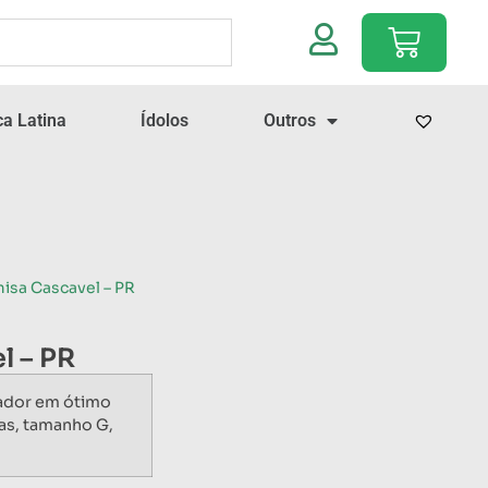
a Latina
Ídolos
Outros
isa Cascavel – PR
l – PR
gador em ótimo
as, tamanho G,