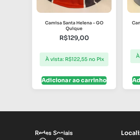
Camisa Santa Helena – GO
Cam
Quique
R$
129,00
À
À vista:
R$
122,55
no Pix
Adicionar ao carrinho
Ad
Local
Redes Sociais