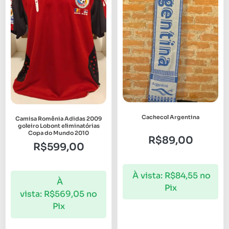
Cachecol Argentina
Camisa Romênia Adidas 2009
goleiro Lobont eliminatórias
Copa do Mundo 2010
R$
89,00
R$
599,00
À vista:
R$
84,55
no
À
Pix
vista:
R$
569,05
no
Pix