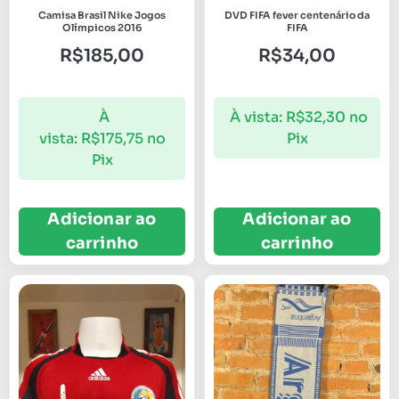
Camisa Brasil Nike Jogos
DVD FIFA fever centenário da
Olímpicos 2016
FIFA
R$
185,00
R$
34,00
À
À vista:
R$
32,30
no
vista:
R$
175,75
no
Pix
Pix
Adicionar ao
Adicionar ao
carrinho
carrinho