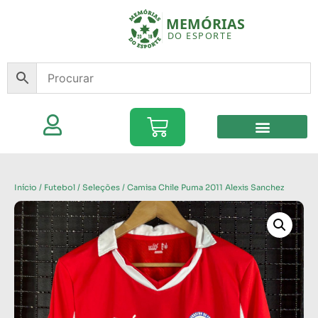
Início
/
Futebol
/
Seleções
/ Camisa Chile Puma 2011 Alexis Sanchez