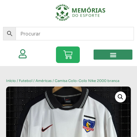
Início
/
Futebol
/
Américas
/ Camisa Colo-Colo Nike 2000 branca