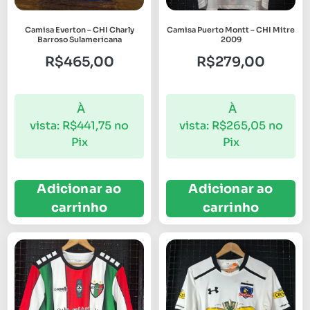
Camisa Everton – CHI Charly
Camisa Puerto Montt – CHI Mitre
Barroso Sulamericana
2009
R$
465,00
R$
279,00
À
À
vista:
R$
441,75
no
vista:
R$
265,05
no
Pix
Pix
Adicionar ao
Adicionar ao
carrinho
carrinho