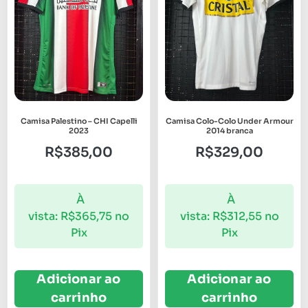
Camisa Palestino – CHI Capelli
Camisa Colo-Colo Under Armour
2023
2014 branca
R$
385,00
R$
329,00
À
À
vista:
R$
365,75
no
vista:
R$
312,55
no
Pix
Pix
Adicionar ao
Adicionar ao
carrinho
carrinho